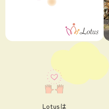
Lotusは